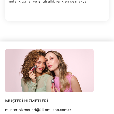
metalik tonlar ve ışıltılı allık renkleri de makyaj
masasındaki yerini alsın! Yılın en gösterişli gecesi için
yapacağınız yılbaşı makyajı sizce de bu parıltılı
görünümü hak etmiyor mu?
MÜŞTERİ HİZMETLERİ
musterihizmetleri@kikomilano.com.tr