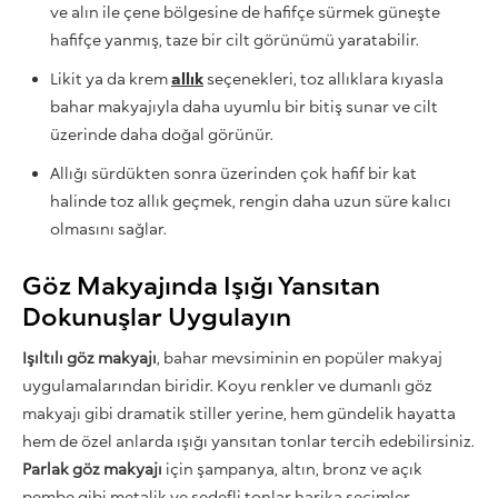
ve alın ile çene bölgesine de hafifçe sürmek güneşte
hafifçe yanmış, taze bir cilt görünümü yaratabilir.
Likit ya da krem
allık
seçenekleri, toz allıklara kıyasla
bahar makyajıyla daha uyumlu bir bitiş sunar ve cilt
üzerinde daha doğal görünür.
Allığı sürdükten sonra üzerinden çok hafif bir kat
halinde toz allık geçmek, rengin daha uzun süre kalıcı
olmasını sağlar.
Göz Makyajında Işığı Yansıtan
Dokunuşlar Uygulayın
Işıltılı göz makyajı
, bahar mevsiminin en popüler makyaj
uygulamalarından biridir. Koyu renkler ve dumanlı göz
makyajı gibi dramatik stiller yerine, hem gündelik hayatta
hem de özel anlarda ışığı yansıtan tonlar tercih edebilirsiniz.
Parlak göz makyajı
için şampanya, altın, bronz ve açık
pembe gibi metalik ve sedefli tonlar harika seçimler