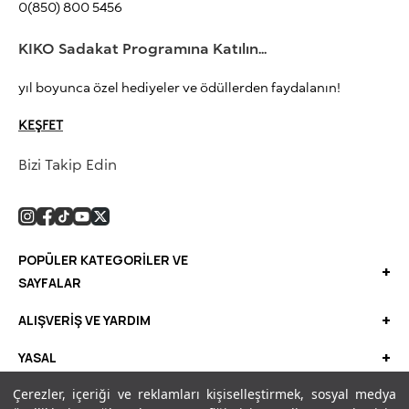
0(850) 800 5456
KIKO Sadakat Programına Katılın...
yıl boyunca özel hediyeler ve ödüllerden faydalanın!
KEŞFET
Bizi Takip Edin
POPÜLER KATEGORİLER VE
+
SAYFALAR
KIKO ME
+
ALIŞVERİŞ VE YARDIM
Dudak Makyajı
Çok Satanlar
+
YASAL
Göz Makyajı
İndirimliler
Müşteri Aydınlatma Metni
Çerezler, içeriği ve reklamları kişiselleştirmek, sosyal medya
Yüz Makyajı
Uygulamamıza Buradan Ulaşabilirsiniz.
Kampanyalar