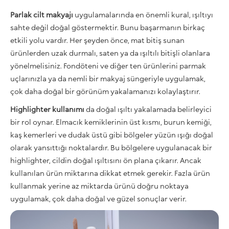
Parlak cilt makyajı
uygulamalarında en önemli kural, ışıltıyı
sahte değil doğal göstermektir. Bunu başarmanın birkaç
etkili yolu vardır. Her şeyden önce, mat bitiş sunan
ürünlerden uzak durmalı, saten ya da ışıltılı bitişli olanlara
yönelmelisiniz. Fondöteni ve diğer ten ürünlerini parmak
uçlarınızla ya da nemli bir makyaj süngeriyle uygulamak,
çok daha doğal bir görünüm yakalamanızı kolaylaştırır.
Highlighter kullanımı
da doğal ışıltı yakalamada belirleyici
bir rol oynar. Elmacık kemiklerinin üst kısmı, burun kemiği,
kaş kemerleri ve dudak üstü gibi bölgeler yüzün ışığı doğal
olarak yansıttığı noktalardır. Bu bölgelere uygulanacak bir
highlighter, cildin doğal ışıltısını ön plana çıkarır. Ancak
kullanılan ürün miktarına dikkat etmek gerekir. Fazla ürün
kullanmak yerine az miktarda ürünü doğru noktaya
uygulamak, çok daha doğal ve güzel sonuçlar verir.