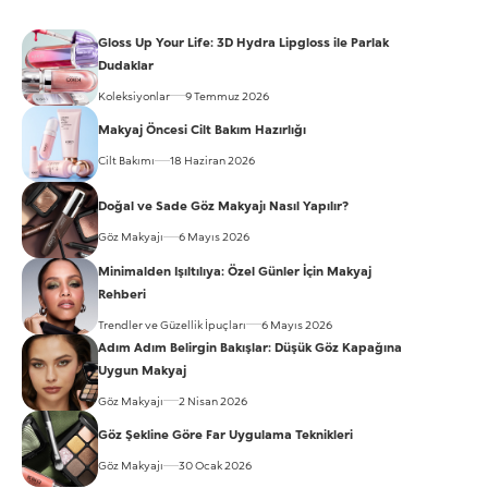
Gloss Up Your Life: 3D Hydra Lipgloss ile Parlak
Dudaklar
Koleksiyonlar
9 Temmuz 2026
Makyaj Öncesi Cilt Bakım Hazırlığı
Cilt Bakımı
18 Haziran 2026
Doğal ve Sade Göz Makyajı Nasıl Yapılır?
Göz Makyajı
6 Mayıs 2026
Minimalden Işıltılıya: Özel Günler İçin Makyaj
Rehberi
Trendler ve Güzellik İpuçları
6 Mayıs 2026
Adım Adım Belirgin Bakışlar: Düşük Göz Kapağına
Uygun Makyaj
Göz Makyajı
2 Nisan 2026
Göz Şekline Göre Far Uygulama Teknikleri
Göz Makyajı
30 Ocak 2026