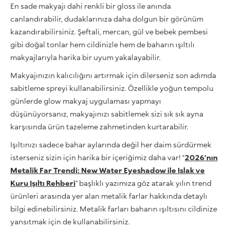
En sade makyajı dahi renkli bir gloss ile anında
canlandırabilir, dudaklarınıza daha dolgun bir görünüm
kazandırabilirsiniz. Şeftali, mercan, gül ve bebek pembesi
gibi doğal tonlar hem cildinizle hem de baharın ışıltılı
makyajlarıyla harika bir uyum yakalayabilir.
Makyajınızın kalıcılığını artırmak için dilerseniz son adımda
sabitleme spreyi kullanabilirsiniz. Özellikle yoğun tempolu
günlerde glow makyaj uygulaması yapmayı
düşünüyorsanız, makyajınızı sabitlemek sizi sık sık ayna
karşısında ürün tazeleme zahmetinden kurtarabilir.
Işıltınızı sadece bahar aylarında değil her daim sürdürmek
isterseniz sizin için harika bir içeriğimiz daha var! “
2026’nın
Metalik Far Trendi: New Water Eyeshadow ile Islak ve
Kuru Işıltı Rehberi
” başlıklı yazımıza göz atarak yılın trend
ürünleri arasında yer alan metalik farlar hakkında detaylı
bilgi edinebilirsiniz. Metalik farları baharın ışıltısını cildinize
yansıtmak için de kullanabilirsiniz.