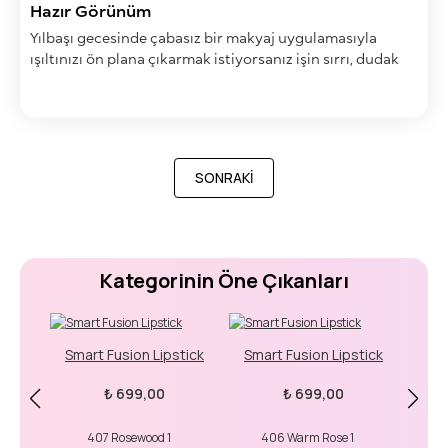
Hazır Görünüm
Yılbaşı gecesinde çabasız bir makyaj uygulamasıyla
ışıltınızı ön plana çıkarmak istiyorsanız işin sırrı, dudak
makyajına odaklanmakta yatıyor. Parıltılı göz makyajına
kıyasla çok daha pratik ve hızlı bir alternatif sunan bu stil,
cam gibi pürüzsüz ve dolgun görünen dudaklarla yeni
yıla ihtişamlı bir giriş yapmanızı sağlıyor.
SONRAKI
SONRAKI
Kategorinin Öne Çıkanları
Smart Fusion Lipstick
Smart Fusion Lipstick
Unli
₺ 699,00
₺ 699,00
407 Rosewood 1
406 Warm Rose 1
10