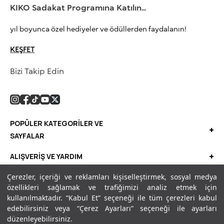
KIKO Sadakat Programına Katılın...
yıl boyunca özel hediyeler ve ödüllerden faydalanın!
KEŞFET
Bizi Takip Edin
POPÜLER KATEGORİLER VE
+
SAYFALAR
KIKO ME
+
ALIŞVERİŞ VE YARDIM
Dudak Makyajı
Çok Satanlar
+
Çerezler, içeriği ve reklamları kişiselleştirmek, sosyal medya
YASAL
Göz Makyajı
özellikleri sağlamak ve trafiğimizi analiz etmek için
İndirimliler
Müşteri Aydınlatma Metni
kullanılmaktadır. “Kabul Et” seçeneği ile tüm çerezleri kabul
Yüz Makyajı
Uygulamamıza Buradan Ulaşabilirsiniz.
Kampanyalar
edebilirsiniz veya “Çerez Ayarları” seçeneği ile ayarları
KVKK Politikası ve Gizlilik
Dudak Nemlendiricisi
düzenleyebilirsiniz.
Mağazalar