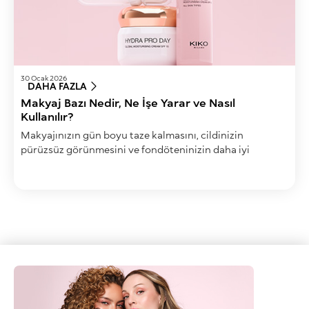
30 Ocak 2026
DAHA FAZLA
Makyaj Bazı Nedir, Ne İşe Yarar ve Nasıl
Kullanılır?
Makyajınızın gün boyu taze kalmasını, cildinizin
pürüzsüz görünmesini ve fondöteninizin daha iyi
sabitlenmesini ister misiniz? O halde makyaj bazının
gücünü keşfetmenin tam zamanı! Cilt tipinize uygun bir
makyaj bazı kullanarak hem makyajınızın kalıcılığını
artırabilir hem de ten ürünlerinin ciltle kusursuz şekilde
bütünleşmesini sağlayabilirsiniz.