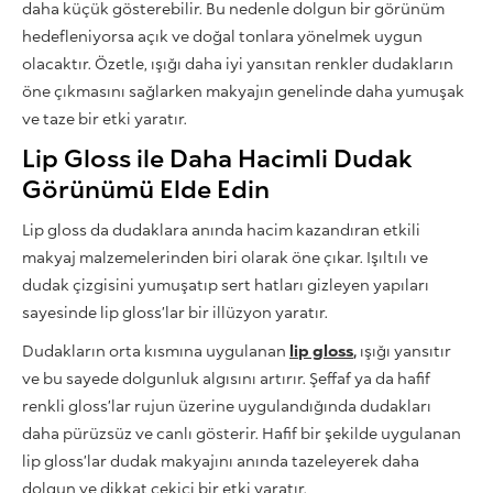
daha küçük gösterebilir. Bu nedenle dolgun bir görünüm
hedefleniyorsa açık ve doğal tonlara yönelmek uygun
olacaktır. Özetle, ışığı daha iyi yansıtan renkler dudakların
öne çıkmasını sağlarken makyajın genelinde daha yumuşak
ve taze bir etki yaratır.
Lip Gloss ile Daha Hacimli Dudak
Görünümü Elde Edin
Lip gloss da dudaklara anında hacim kazandıran etkili
makyaj malzemelerinden biri olarak öne çıkar. Işıltılı ve
dudak çizgisini yumuşatıp sert hatları gizleyen yapıları
sayesinde lip gloss’lar bir illüzyon yaratır.
Dudakların orta kısmına uygulanan
lip gloss
,
ışığı yansıtır
ve bu sayede dolgunluk algısını artırır. Şeffaf ya da hafif
renkli gloss’lar rujun üzerine uygulandığında dudakları
daha pürüzsüz ve canlı gösterir. Hafif bir şekilde uygulanan
lip gloss’lar dudak makyajını anında tazeleyerek daha
dolgun ve dikkat çekici bir etki yaratır.