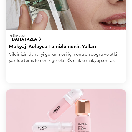
9 Ekim 2025
DAHA FAZLA
Makyajı Kolayca Temizlemenin Yolları
Cildinizin daha iyi görünmesi için onu en doğru ve etkili
şekilde temizlemeniz gerekir. Özellikle makyaj sonrası
yapılan temizlik, ciltte problemlerin oluşmaması ve erken
yaşlanma belirtilerinin oluşmaması açısından çok
önemlidir. Gün sonunda yapılan etkili bir temizlik rutini,
gözeneklerin tıkanmasını ve sivilce oluşumunu önlemeye
yardımcı olabilir. Yazımızı okuyarak cilt bakımında önemli
bir yer tutan makyaj temizliği hakkında detaylı bilgi
alabilirsiniz.